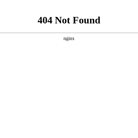
服务
座机热
服务热线：
15096686
限公司
电子邮
座机热线： 0871-6410
地址
电子邮箱：1582068339