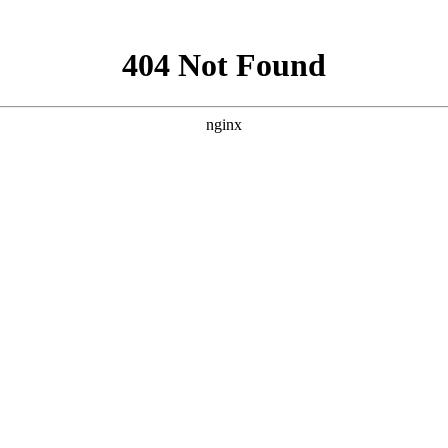
服务
座机热
服务热线：
15096686
限公司
电子邮
座机热线： 0871-6410
地址
电子邮箱：1582068339