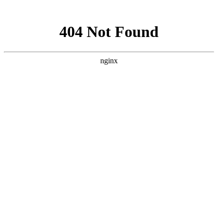
网站地图
网站地图
云南厨神厨房设备有
YUNNAN KITCHEN GOD KITCHEN
商用厨房设备一站式服务专家研发生产定制
EQUIPMENT CO. LTD
限公司
首页
关于我们
新闻资讯
产品中心
案例展示
业务范围
在线留言
联系我们
加盟我们