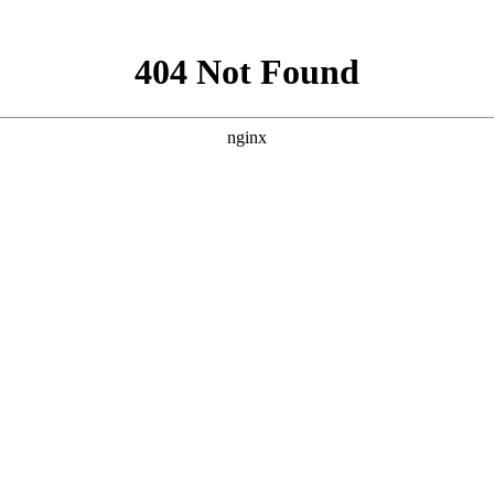
服务
座机热
服务热线：
15096686
限公司
电子邮
座机热线： 0871-6410
地址
电子邮箱：1582068339