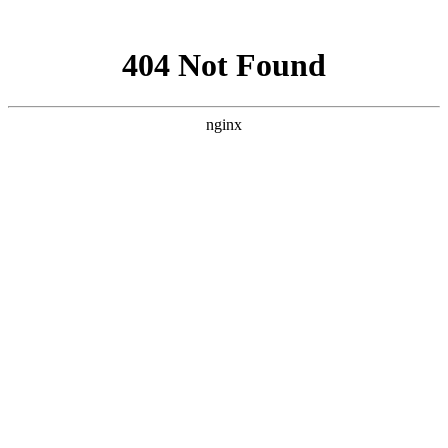
网站地图
网站地图
云南厨神厨房设备有
YUNNAN KITCHEN GOD KITCHEN
商用厨房设备一站式服务专家研发生产定制
EQUIPMENT CO. LTD
限公司
首页
关于我们
新闻资讯
产品中心
案例展示
业务范围
在线留言
联系我们
加盟我们