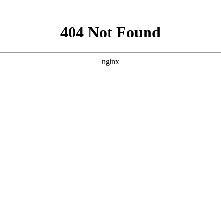
服务
座机热
服务热线：
15096686
限公司
电子邮
座机热线： 0871-6410
地址
电子邮箱：1582068339