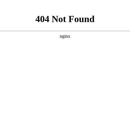
服务
座机热
服务热线：
15096686
限公司
电子邮
座机热线： 0871-6410
地址
电子邮箱：1582068339